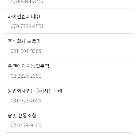
070-8844-8747
라이언컴퍼니㈜
070-7739-4551
주식회사 노르카
031-904-8388
㈜엔에이치농협무역
02-2225-2391
농업회사법인 (주)샤인트리
031-523-4006
팜넷 협동조합
02-3474-9206