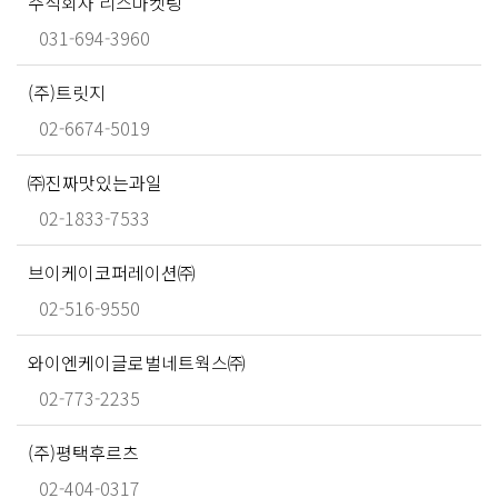
주식회사 리스마켓팅
031-694-3960
(주)트릿지
02-6674-5019
㈜진짜맛있는과일
02-1833-7533
브이케이코퍼레이션㈜
02-516-9550
와이엔케이글로벌네트웍스㈜
02-773-2235
(주)평택후르츠
02-404-0317