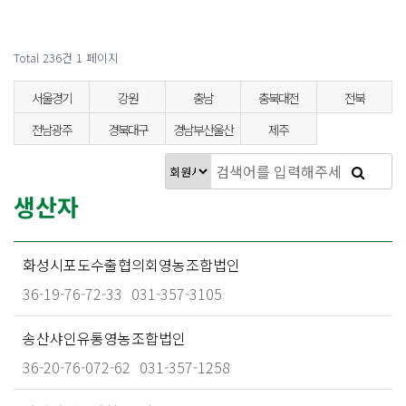
Total 236건
1 페이지
서울경기
강원
충남
충북대전
전북
회원사 소개 카테고리
전남광주
경북대구
경남부산울산
제주
생산자
화성시포도수출협의회영농조합법인
36-19-76-72-33
031-357-3105
송산샤인유통영농조합법인
36-20-76-072-62
031-357-1258