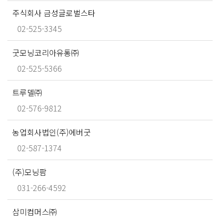
주식회사 금성글로벌스타
02-525-3345
굿모닝코리아유통㈜
02-525-5366
트루델㈜
02-576-9812
농업회사법인(주)에버굿
02-587-1374
(주)모닝팜
031-266-4592
삼미컴머스㈜