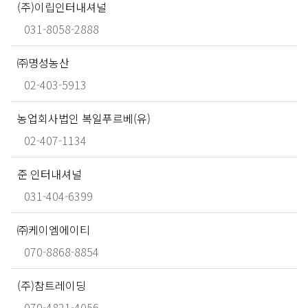
(주)이립인터내셔널
031-8058-2888
㈜명성농산
02-403-5913
농업회사법인 복일푸르베(유)
02-407-1134
준 인터내셔널
031-404-6399
㈜케이엠에이티
070-8868-8854
(주)참트레이딩
070-4821-4056