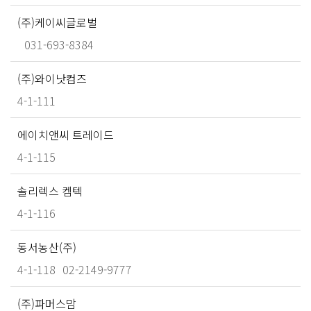
(주)케이씨글로벌
031-693-8384
(주)와이낫컴즈
4-1-111
에이치앤씨 트레이드
4-1-115
솔리렉스 켐텍
4-1-116
동서농산(주)
4-1-118
02-2149-9777
(주)파머스맘